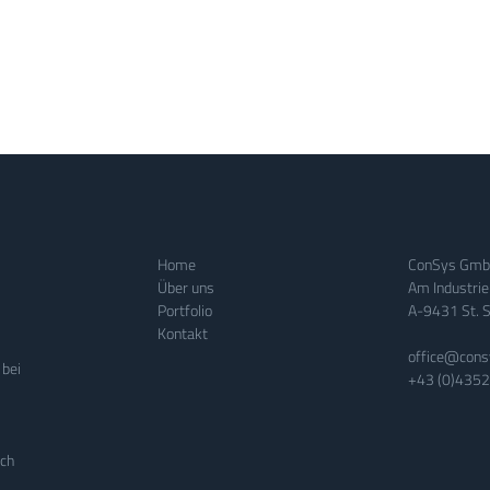
Home
ConSys Gm
Über uns
Am Industrie
Portfolio
A-9431 St. St
Kontakt
office@cons
 bei
+43 (0)4352
ich