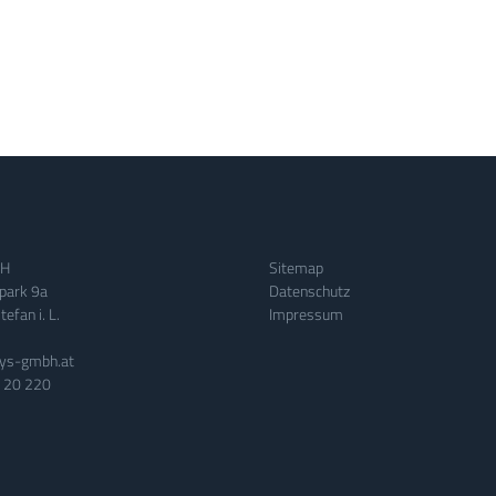
bH
Sitemap
park 9a
Datenschutz
efan i. L.
Impressum
ys-gmbh.at
 20 220