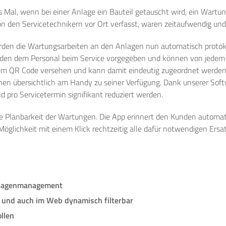
 Mal, wenn bei einer Anlage ein Bauteil getauscht wird, ein Wartun
n den Servicetechnikern vor Ort verfasst, waren zeitaufwendig und 
den die Wartungsarbeiten an den Anlagen nun automatisch protokol
rden dem Personal beim Service vorgegeben und können von jedem K
inem QR Code versehen und kann damit eindeutig zugeordnet werden.
onen übersichtlich am Handy zu seiner Verfügung. Dank unserer Sof
 pro Servicetermin signifikant reduziert werden.
ie Planbarkeit der Wartungen. Die App erinnert den Kunden automa
Möglichkeit mit einem Klick rechtzeitig alle dafür notwendigen Ersa
nlagenmanagement
 und auch im Web dynamisch filterbar
llen