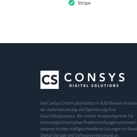
Stripe
Die ConSys GmbH unterstützt im B2B Bereich Kunden
der Automatisierung und Optimierung ihrer
Geschäftsprozesse. Wir sind ihr Ansprechpartner für
technologisch komplexe Problemstellungen und bieten
unseren Kunden maßgeschneiderte Lösungen im Bere
Digital Signage und Softwareentwicklung an.